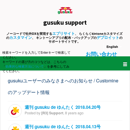
gusuku support
エブリサイト
ノーコードで社外DXを実現する
、 らくらくkintoneカスタマイズ
カスタマイン
デプロイット
の
、 キントーンアプリの配布・バックアップの
の
サポートサイトです。
English
検索キーワードを入力してEnterキーで検索して
お問い合わせ
ください。
キーワードの選び方のコツなどは、こちらの
「
効果的な検索方法について
」を参考にしてみ
てください。
gusukuユーザーのみなさまへのお知らせ / Customine
のアップデート情報
週刊 gusuku de ゆんたく 2018.04.20号
Posted by
[R3] Support
,
8 years ago
週刊 gusuku de ゆんたく 2018.04.13号