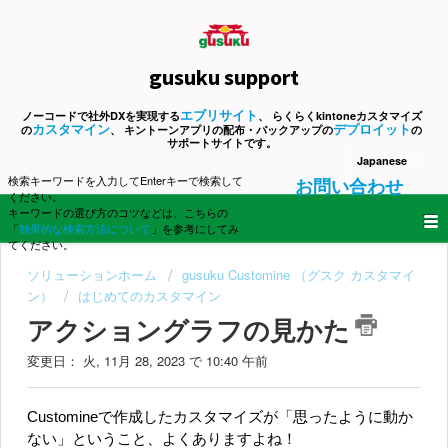
gusuku support
エブリサイト
ノーコードで社外DXを実現する
、 らくらくkintoneカスタマイズ
カスタマイン
デプロイット
の
、 キントーンアプリの配布・バックアップの
の
サポートサイトです。
Japanese
検索キーワードを入力してEnterキーで検索して
お問い合わせ
ください。
キーワードの選び方のコツなどは、こちらの
「
効果的な検索方法について
」を参考にしてみ
てください。
ソリューションホーム
gusuku Customine （グスク カスタマイ
ン）
はじめてのカスタマイン
アクショングラフの見かた
変更日： 火, 11月 28, 2023 で 10:40 午前
Customineで作成したカスタマイズが「思ったように動か
ない」ということ、よくありますよね！