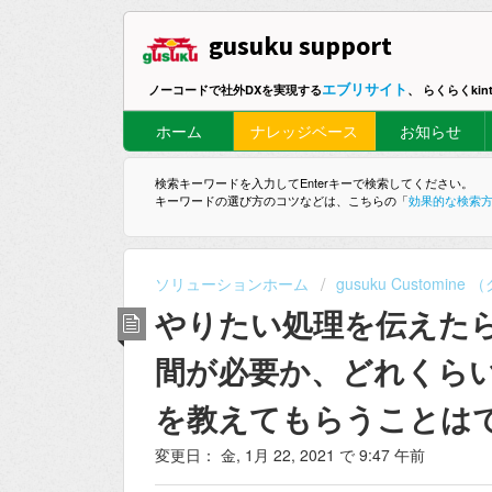
gusuku support
エブリサイト
ノーコードで社外DXを実現する
、 らくらくki
ホーム
ナレッジベース
お知らせ
検索キーワードを入力してEnterキーで検索してください。
キーワードの選び方のコツなどは、こちらの「
効果的な検索
ソリューションホーム
gusuku Customi
やりたい処理を伝えた
間が必要か、どれくら
を教えてもらうことは
変更日： 金, 1月 22, 2021 で 9:47 午前