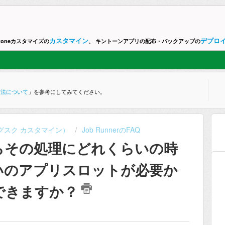
カスタマイン
デプロ
ntoneカスタマイズの
、 キントーンアプリの配布・バックアップの
方法について
」を参考にしてみてください。
ne （グスク カスタマイン）
Job RunnerのFAQ
らその処理にどれくらいの時
いのアプリスロットが必要か
できますか？