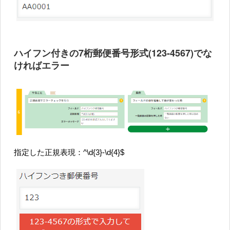
ハイフン付きの7桁郵便番号形式(123-4567)でな
ければエラー
指定した正規表現：^\d{3}-\d{4}$