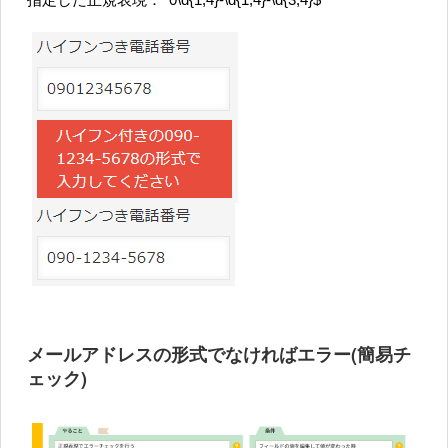
指定した正規表現：^0\d{1,4}-\d{1,4}-\d{3,4}$
メールアドレスの形式でなければエラー(簡易チ
ェック)