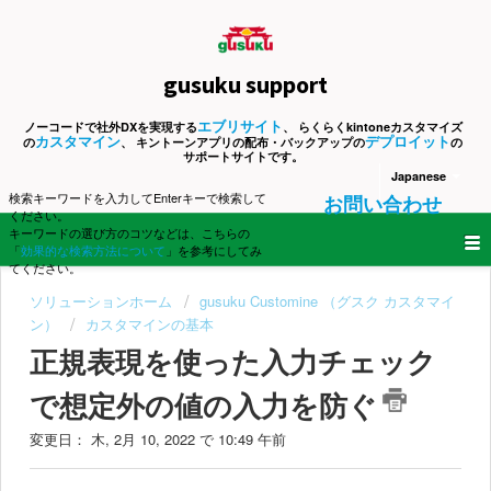
gusuku support
エブリサイト
ノーコードで社外DXを実現する
、 らくらくkintoneカスタマイズ
カスタマイン
デプロイット
の
、 キントーンアプリの配布・バックアップの
の
サポートサイトです。
Japanese
検索キーワードを入力してEnterキーで検索して
お問い合わせ
ください。
キーワードの選び方のコツなどは、こちらの
「
効果的な検索方法について
」を参考にしてみ
てください。
ソリューションホーム
gusuku Customine （グスク カスタマイ
ン）
カスタマインの基本
正規表現を使った入力チェック
で想定外の値の入力を防ぐ
変更日： 木, 2月 10, 2022 で 10:49 午前