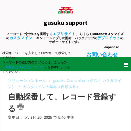
gusuku support
エブリサイト
ノーコードで社外DXを実現する
、 らくらくkintoneカスタマイズ
カスタマイン
デプロイット
の
、 キントーンアプリの配布・バックアップの
の
サポートサイトです。
Japanese
検索キーワードを入力してEnterキーで検索して
お問い合わせ
ください。
キーワードの選び方のコツなどは、こちらの
「
効果的な検索方法について
」を参考にしてみ
てください。
ソリューションホーム
gusuku Customine （グスク カスタマイ
ン）
カスタマインの基本＜自動採番＞
自動採番して、レコード登録す
る
変更日： 火, 8月 26, 2025 で 5:40 午後