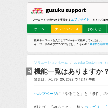
gusuku support
エブリサイト
ノーコードで社外DXを実現する
、 らくらくki
ホーム
ナレッジベース
お知らせ
検索キーワードを入力してEnterキーで検索してください。
キーワードの選び方のコツなどは、こちらの「
効果的な検索
ソリューションホーム
gusuku Customi
機能一覧はありますか
変更日： 水, 7月 20, 2022 で 12:17 午後
ヘルプページ
に「やること」と「条件」の
例えば、「やること」一覧 >
カテゴリー「