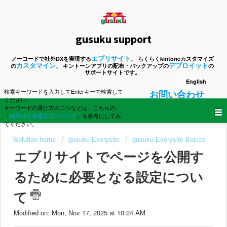
gusuku support
エブリサイト
ノーコードで社外DXを実現する
、 らくらくkintoneカスタマイズ
カスタマイン
デプロイット
の
、 キントーンアプリの配布・バックアップの
の
サポートサイトです。
English
検索キーワードを入力してEnterキーで検索して
お問い合わせ
ください。
キーワードの選び方のコツなどは、こちらの
「
効果的な検索方法について
」を参考にしてみ
てください。
Solution home
gusuku Everysite
gusuku Everysite Basics
エブリサイトでページを公開す
るために必要となる設定につい
て
Modified on: Mon, Nov 17, 2025 at 10:24 AM