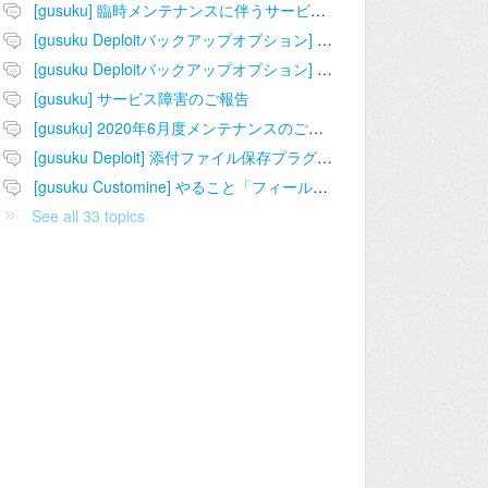
[gusuku] 臨時メンテナンスに伴うサービス停止のお知らせ
[gusuku Deploitバックアップオプション] 定期バックアップエラー通知の障害について
[gusuku Deploitバックアップオプション] お客様側で対応できないエラーについて
[gusuku] サービス障害のご報告
[gusuku] 2020年6月度メンテナンスのご連絡
[gusuku Deploit] 添付ファイル保存プラグイン障害のご報告
[gusuku Customine] やること「フィールド値をまとめてセットする」不具合のご報告
See all 33 topics