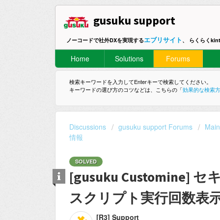
gusuku support
エブリサイト
ノーコードで社外DXを実現する
、 らくらくki
Home
Solutions
Forums
検索キーワードを入力してEnterキーで検索してください。
キーワードの選び方のコツなどは、こちらの「
効果的な検索
Discussions
gusuku support Forums
Mai
情報
SOLVED
[gusuku Customi
スクリプト実行回数表
[R3] Support