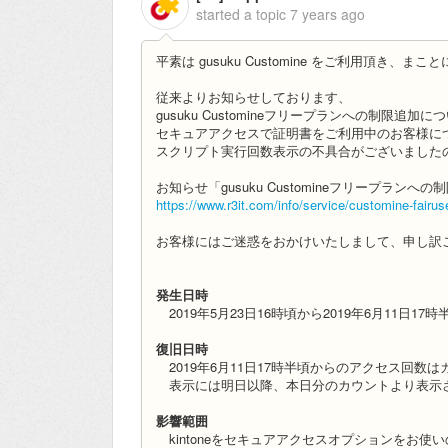
started a topic
7 years ago
平素は gusuku Customine をご利用頂き、
従来よりお知らせしております、
gusuku Customineフリープランへの制限追加
セキュアアクセスで証明書をご利用中のお客様に
スクリプト実行回数表示の不具合がございました
お知らせ「gusuku Customineフリープラン
https://www.r3it.com/info/
service/customine-fairus
お客様にはご迷惑をおかけいたしまして、
申し訳
発生日時
2019年5月23日16時頃から2019年6月11日17時
復旧日時
2019年6月11日17時半頃からのアクセス回数は
表示には明日以降、本日分のカウントより表示
影響範囲
kintoneをセキュアアクセスオプションをお使