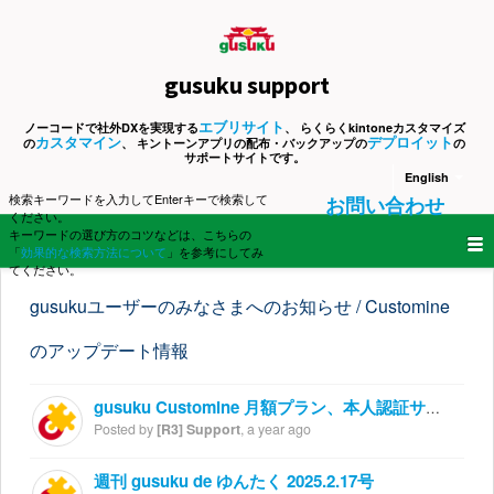
gusuku support
エブリサイト
ノーコードで社外DXを実現する
、 らくらくkintoneカスタマイズ
カスタマイン
デプロイット
の
、 キントーンアプリの配布・バックアップの
の
サポートサイトです。
English
検索キーワードを入力してEnterキーで検索して
お問い合わせ
ください。
キーワードの選び方のコツなどは、こちらの
「
効果的な検索方法について
」を参考にしてみ
てください。
gusukuユーザーのみなさまへのお知らせ / Customine
のアップデート情報
gusuku Customine 月額プラン、本人認証サービス（3Dセキュア2.0）導入のお知らせ
Posted by
[R3] Support
,
a year ago
週刊 gusuku de ゆんたく 2025.2.17号