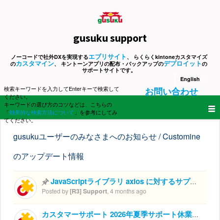
gusuku support
エブリサイト
ノーコードで社外DXを実現する
、 らくらくkintoneカスタマイズ
カスタマイン
デプロイット
の
、 キントーンアプリの配布・バックアップの
の
サポートサイトです。
English
検索キーワードを入力してEnterキーで検索して
お問い合わせ
ください。
キーワードの選び方のコツなどは、こちらの
「
効果的な検索方法について
」を参考にしてみ
てください。
gusukuユーザーのみなさまへのお知らせ / Customine
のアップデート情報
JavaScriptライブラリ axios に対するサプライチェーン攻撃について
Posted by
[R3] Support
,
4 months ago
カスタマーサポート 2026年夏季サポート休業のお知らせ