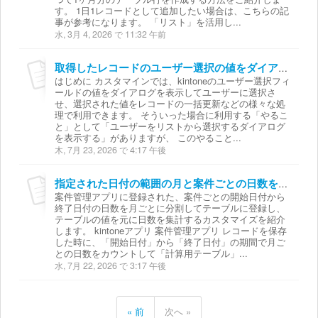
す。 1日1レコードとして追加したい場合は、こちらの記
事が参考になります。 「リスト」を活用し...
水, 3月 4, 2026 で 11:32 午前
取得したレコードのユーザー選択の値をダイアログで表示する方法
はじめに カスタマインでは、kintoneのユーザー選択フィ
ールドの値をダイアログを表示してユーザーに選択さ
せ、選択された値をレコードの一括更新などの様々な処
理で利用できます。 そういった場合に利用する「やるこ
と」として「ユーザーをリストから選択するダイアログ
を表示する」がありますが、 このやること...
木, 7月 23, 2026 で 4:17 午後
指定された日付の範囲の月と案件ごとの日数を集計する方法
案件管理アプリに登録された、案件ごとの開始日付から
終了日付の日数を月ごとに分割してテーブルに登録し、
テーブルの値を元に日数を集計するカスタマイズを紹介
します。 kintoneアプリ 案件管理アプリ レコードを保存
した時に、「開始日付」から「終了日付」の期間で月ご
との日数をカウントして「計算用テーブル」...
水, 7月 22, 2026 で 3:17 午後
« 前
次へ »