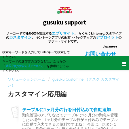
gusuku support
エブリサイト
ノーコードで社外DXを実現する
、 らくらくkintoneカスタマイズ
カスタマイン
デプロイット
の
、 キントーンアプリの配布・バックアップの
の
サポートサイトです。
Japanese
検索キーワードを入力してEnterキーで検索して
お問い合わせ
ください。
キーワードの選び方のコツなどは、こちらの
「
効果的な検索方法について
」を参考にしてみ
てください。
ソリューションホーム
gusuku Customine （グスク カスタマイ
ン）
カスタマイン応用編
テーブルに1ヶ月分の行を日付込みで自動追加する
勤怠管理のアプリなどでテーブルで1ヶ月分の勤怠を管理
したい場合、1ヶ月分のテーブル行が日付込みでテーブル
に自動で入力できると便利ですよね！ 今回は、ボタン１
つで1ヶ月分のテーブル行を作成する方法をご紹介しま