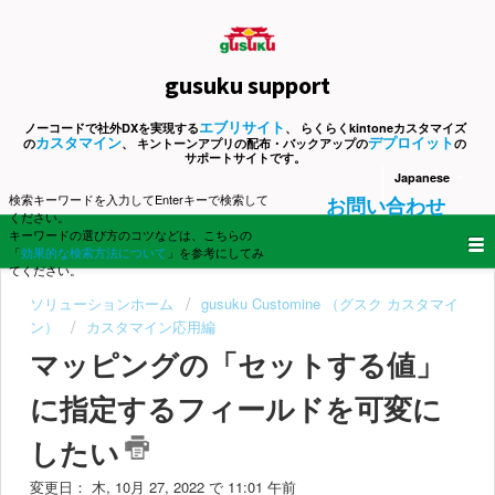
gusuku support
エブリサイト
ノーコードで社外DXを実現する
、 らくらくkintoneカスタマイズ
カスタマイン
デプロイット
の
、 キントーンアプリの配布・バックアップの
の
サポートサイトです。
Japanese
検索キーワードを入力してEnterキーで検索して
お問い合わせ
ください。
キーワードの選び方のコツなどは、こちらの
「
効果的な検索方法について
」を参考にしてみ
てください。
ソリューションホーム
gusuku Customine （グスク カスタマイ
ン）
カスタマイン応用編
マッピングの「セットする値」
に指定するフィールドを可変に
したい
変更日： 木, 10月 27, 2022 で 11:01 午前