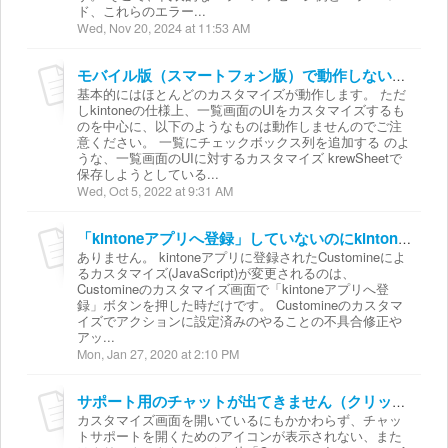
ド、これらのエラー...
Wed, Nov 20, 2024 at 11:53 AM
モバイル版（スマートフォン版）で動作しないカスタマイズはありますか？
基本的にはほとんどのカスタマイズが動作します。 ただ
しkintoneの仕様上、一覧画面のUIをカスタマイズするも
のを中心に、以下のようなものは動作しませんのでご注
意ください。 一覧にチェックボックス列を追加する のよ
うな、一覧画面のUIに対するカスタマイズ krewSheetで
保存しようとしている...
Wed, Oct 5, 2022 at 9:31 AM
「kintoneアプリへ登録」していないのにkintoneアプリの動きが変わることはありますか？
ありません。 kintoneアプリに登録されたCustomineによ
るカスタマイズ(JavaScript)が変更されるのは、
Customineのカスタマイズ画面で「kintoneアプリへ登
録」ボタンを押した時だけです。 Customineのカスタマ
イズでアクションに設定済みのやることの不具合修正や
アッ...
Mon, Jan 27, 2020 at 2:10 PM
サポート用のチャットが出てきません（クリックできません）が、どうすればいいですか？
カスタマイズ画面を開いているにもかかわらず、チャッ
トサポートを開くためのアイコンが表示されない、また