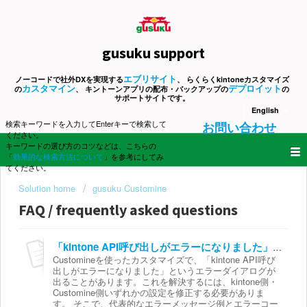
gusuku support
エブリサイト
ノーコードで社外DXを実現する
、 らくらくkintoneカスタマイズ
カスタマイン
デプロイット
の
、 キントーンアプリの配布・バックアップの
の
サポートサイトです。
English
検索キーワードを入力してEnterキーで検索して
お問い合わせ
ください。
キーワードの選び方のコツなどは、こちらの
「
効果的な検索方法について
」を参考にしてみ
てください。
Solution home
gusuku Customine
FAQ / frequently asked questions
「kintone API呼び出しがエラーになりました」という場合の対応方法
Customineを使ったカスタマイズで、「kintone API呼び
出しがエラーになりました」というエラーダイアログが
出ることがあります。これを解決するには、kintone側・
Customine側いずれかの設定を修正する必要がありま
す。 そこで、代表的なエラーメッセージ例とエラーコー