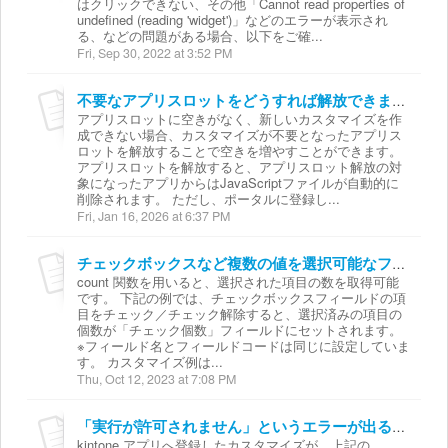
はクリックできない、その他「Cannot read properties of
undefined (reading 'widget')」などのエラーが表示され
る、などの問題がある場合、以下をご確...
Fri, Sep 30, 2022 at 3:52 PM
不要なアプリスロットをどうすれば解放できますか？
アプリスロットに空きがなく、新しいカスタマイズを作
成できない場合、カスタマイズが不要となったアプリス
ロットを解放することで空きを増やすことができます。
アプリスロットを解放すると、アプリスロット解放の対
象になったアプリからはJavaScriptファイルが自動的に
削除されます。 ただし、ポータルに登録し...
Fri, Jan 16, 2026 at 6:37 PM
チェックボックスなど複数の値を選択可能なフィールドで選択された項目の数を取得できますか？
count 関数を用いると、選択された項目の数を取得可能
です。 下記の例では、チェックボックスフィールドの項
目をチェック／チェック解除すると、選択済みの項目の
個数が「チェック個数」フィールドにセットされます。
※フィールド名とフィールドコードは同じに設定していま
す。 カスタマイズ例は...
Thu, Oct 12, 2023 at 7:08 PM
「実行が許可されません」というエラーが出るようになりました。どうすればいいですか？
kintone アプリへ登録したカスタマイズが、上記の