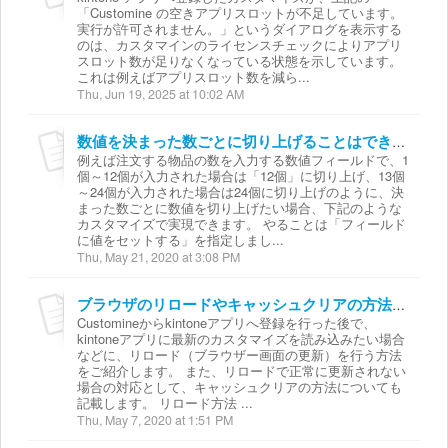
「Customine の空きアプリスロットが不足しています。
実行が許可されません。」というダイアログを表示する
のは、カスタマインのライセンスチェックによりアプリ
スロット数が足りなくなっている状態を示しています。
これは例えばアプリスロット数を減ら...
Thu, Jun 19, 2025 at 10:02 AM
数値を決まった数ごとに切り上げることはできますか？
例えば注文する物品の数を入力する数値フィールドで、1
個～12個が入力された場合は「12個」に切り上げ、13個
～24個が入力された場合は24個に切り上げのように、決
まった数ごとに数値を切り上げたい場合、下記のような
カスタマイズで実現できます。 やることは「フィールド
に値をセットする」を指定しまし...
Thu, May 21, 2020 at 3:08 PM
ブラウザのリロードやキャッシュクリアの方法は？
Customineからkintoneアプリへ登録を行った後で、
kintoneアプリに最新のカスタマイズを読み込みたい場合
などに、リロード（ブラウザー画面の更新）を行う方法
をご紹介します。 また、リロードで正常に更新されない
場合の対応として、キャッシュクリアの方法についても
記載します。 リロード方法 ...
Thu, May 7, 2020 at 1:51 PM